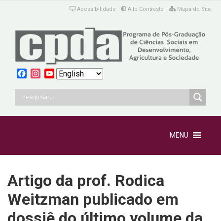
Acessibilidade
Alto Contraste
Mapa do Site
Facebook
Instagram
YouTube
Escolha
Channel
um
idioma
MENU
Artigo da prof. Rodica
Weitzman publicado em
dossiê do último volume da