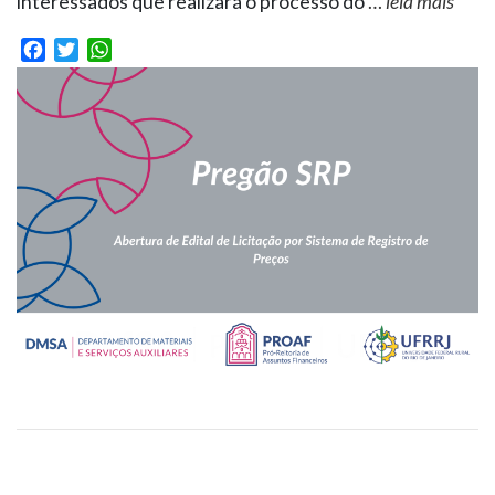
interessados que realizará o processo do
…
leia mais
Facebook
Twitter
WhatsApp