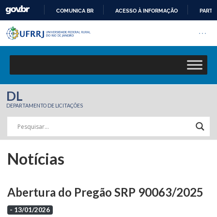
COMUNICA BR
ACESSO À INFORMAÇÃO
PARTI
Barra institucional da Univers
IR
Pular barra institucional
Abrir
PARA
O
CONTEÚDO
DL
DEPARTAMENTO DE LICITAÇÕES
Notícias
Abertura do Pregão SRP 90063/2025
- 13/01/2026