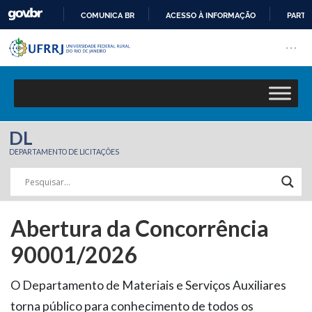
COMUNICA BR
ACESSO À INFORMAÇÃO
PARTI
Barra institucional da Univers
IR
Pular barra institucional
Abrir
PARA
O
CONTEÚDO
DL
DEPARTAMENTO DE LICITAÇÕES
Abertura da Concorrência
90001/2026
O Departamento de Materiais e Serviços Auxiliares
torna público para conhecimento de todos os