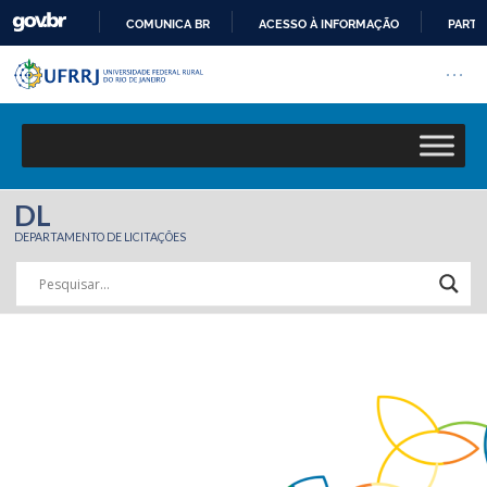
COMUNICA BR
ACESSO À INFORMAÇÃO
PARTI
Barra institucional da Univers
IR
Pular barra institucional
Abrir
PARA
O
CONTEÚDO
DL
DEPARTAMENTO DE LICITAÇÕES