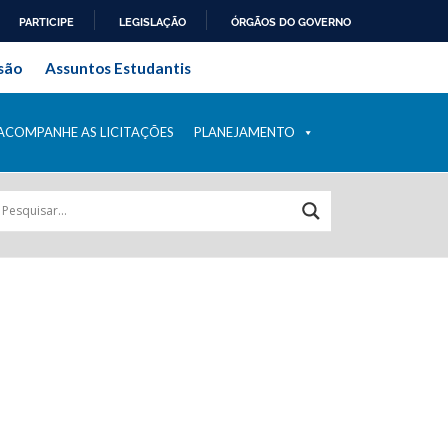
PARTICIPE
LEGISLAÇÃO
ÓRGÃOS DO GOVERNO
ral do Rio de Janeiro
são
Assuntos Estudantis
ACOMPANHE AS LICITAÇÕES
PLANEJAMENTO