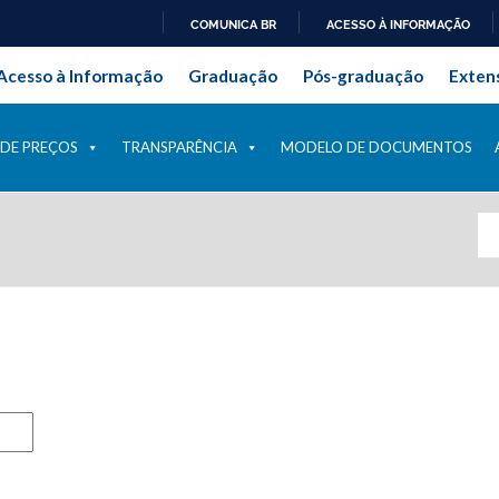
COMUNICA BR
ACESSO À INFORMAÇÃO
onal da Universidade Federal Ru
IR
Acesso à Informação
Graduação
Pós-graduação
Exten
PARA
O
CONTEÚDO
 DE PREÇOS
TRANSPARÊNCIA
MODELO DE DOCUMENTOS