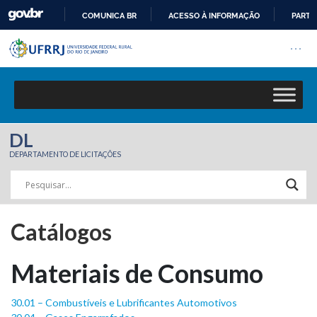
COMUNICA BR
ACESSO À INFORMAÇÃO
PARTI
Barra institucional da Univers
IR
Pular barra institucional
Abrir
PARA
O
CONTEÚDO
DL
DEPARTAMENTO DE LICITAÇÕES
Catálogos
Materiais de Consumo
30.01 – Combustíveis e Lubrificantes Automotivos