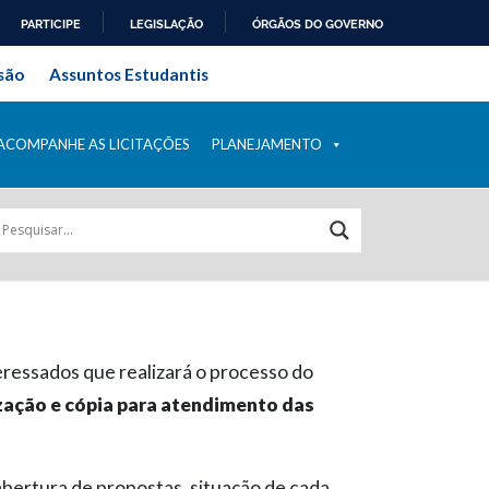
PARTICIPE
LEGISLAÇÃO
ÓRGÃOS DO GOVERNO
ral do Rio de Janeiro
são
Assuntos Estudantis
ACOMPANHE AS LICITAÇÕES
PLANEJAMENTO
eressados que realizará o processo do
ização e cópia para atendimento das
bertura de propostas, situação de cada