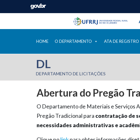
Barra instituci
Pular barra institucional
HOME
O DEPARTAMENTO
ATA DE REGISTRO
DL
DEPARTAMENTO DE LICITAÇÕES
Abertura do Pregão Tr
O Departamento de Materiais e Serviços Au
Pregão Tradicional para
contratação de s
necessidades administrativas e acadêm
Clique no
link
para obter informações diret