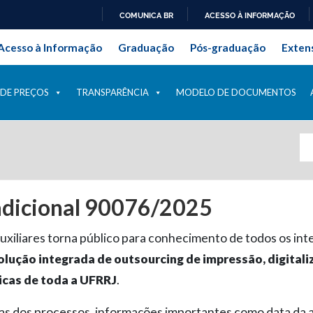
COMUNICA BR
ACESSO À INFORMAÇÃO
onal da Universidade Federal Ru
IR
Acesso à Informação
Graduação
Pós-graduação
Exten
PARA
O
CONTEÚDO
 DE PREÇOS
TRANSPARÊNCIA
MODELO DE DOCUMENTOS
adicional 90076/2025
xiliares torna público para conhecimento de todos os int
olução integrada de outsourcing de impressão, digital
icas de toda a UFRRJ
.
as dos processos, informações importantes como data da a