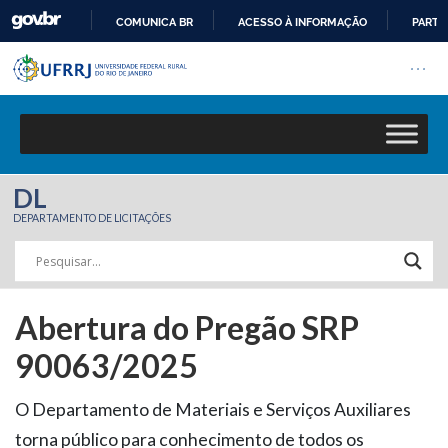
COMUNICA BR
ACESSO À INFORMAÇÃO
PARTI
Barra institucional da Univers
IR
Pular barra institucional
Abrir
PARA
O
CONTEÚDO
DL
DEPARTAMENTO DE LICITAÇÕES
Abertura do Pregão SRP
90063/2025
O Departamento de Materiais e Serviços Auxiliares
torna público para conhecimento de todos os