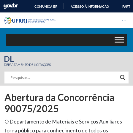
COMUNICA BR
ACESSO À INFORMAÇÃO
PARTI
Barra institucional da Univers
IR
Pular barra institucional
Abrir
PARA
O
CONTEÚDO
DL
DEPARTAMENTO DE LICITAÇÕES
Abertura da Concorrência
90075/2025
O Departamento de Materiais e Serviços Auxiliares
torna público para conhecimento de todos os