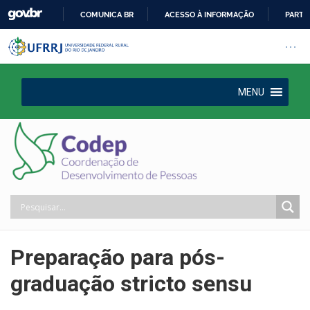
COMUNICA BR
ACESSO À INFORMAÇÃO
PARTI
IR
Barra institucional da Universi
Pular barra institucional
Abrir
PARA
O
CONTEÚDO
MENU
Preparação para pós-
graduação stricto sensu