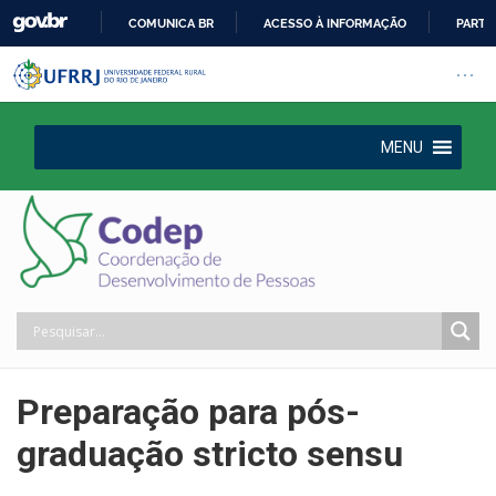
COMUNICA BR
ACESSO À INFORMAÇÃO
PARTI
IR
Barra institucional da Universi
Pular barra institucional
Abrir
PARA
O
CONTEÚDO
MENU
Preparação para pós-
graduação stricto sensu