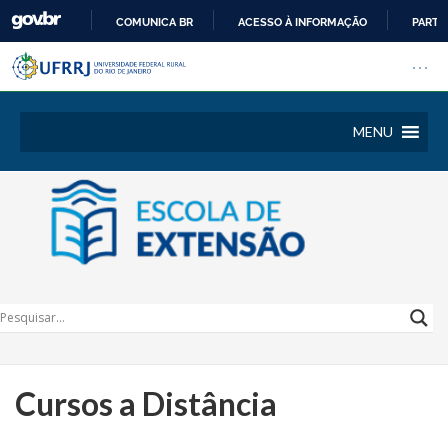
COMUNICA BR
ACESSO À INFORMAÇÃO
PARTI
Barra institucional da Univers
IR
Pular barra institucional
Abrir
PARA
O
CONTEÚDO
MENU
Cursos a Distância