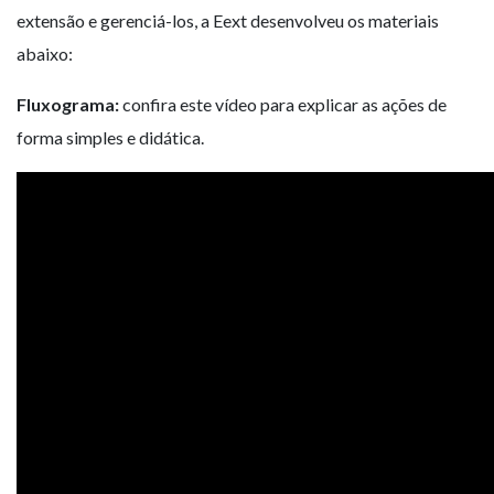
extensão e gerenciá-los, a Eext desenvolveu os materiais
abaixo:
Fluxograma:
confira este vídeo para explicar as ações de
forma simples e didática.