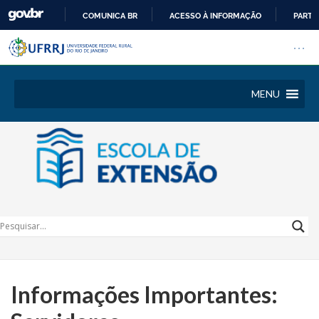
COMUNICA BR
ACESSO À INFORMAÇÃO
PARTI
Barra institucional da Univers
IR
Pular barra institucional
Abrir
PARA
O
CONTEÚDO
MENU
Informações Importantes: