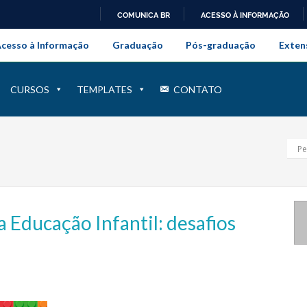
COMUNICA BR
ACESSO À INFORMAÇÃO
onal da Universidade Federal Rur
IR
cesso à Informação
Graduação
Pós-graduação
Exten
PARA
O
CONTEÚDO
CURSOS
TEMPLATES
CONTATO
a Educação Infantil: desafios