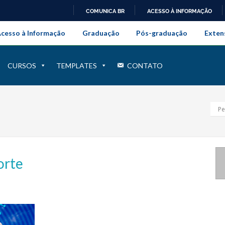
COMUNICA BR
ACESSO À INFORMAÇÃO
onal da Universidade Federal Rur
IR
cesso à Informação
Graduação
Pós-graduação
Exten
PARA
O
CONTEÚDO
CURSOS
TEMPLATES
CONTATO
orte