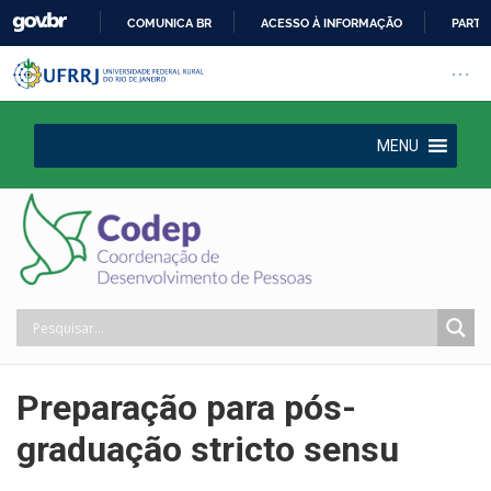
COMUNICA BR
ACESSO À INFORMAÇÃO
PARTI
IR
Barra institucional da Universi
Pular barra institucional
Abrir
PARA
O
CONTEÚDO
MENU
Preparação para pós-
graduação stricto sensu