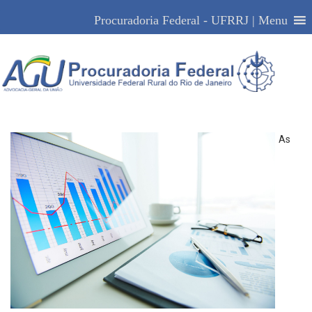
Acessibilidade
Alto Contraste
Mapa do Site
Procuradoria Federal - UFRRJ | Menu
Gabinete do Procurador-Chefe
As