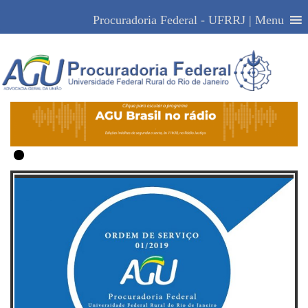
Acessibilidade
Alto Contraste
Mapa do Site
Procuradoria Federal - UFRRJ | Menu