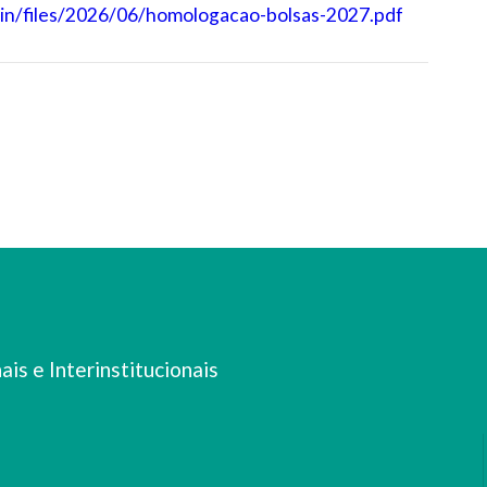
corin/files/2026/06/homologacao-bolsas-2027.pdf
is e Interinstitucionais