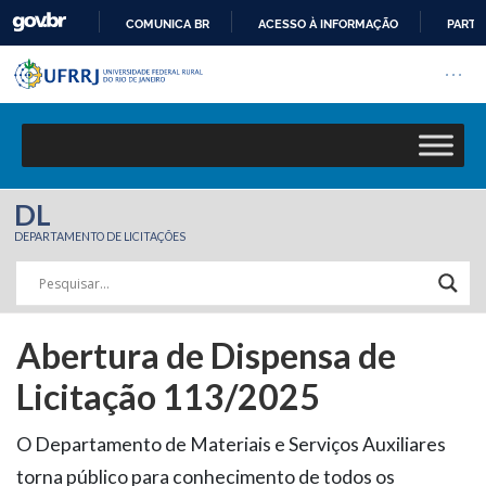
COMUNICA BR
ACESSO À INFORMAÇÃO
PARTI
Barra institucional da Univers
IR
Pular barra institucional
Abrir
PARA
O
CONTEÚDO
DL
DEPARTAMENTO DE LICITAÇÕES
Abertura de Dispensa de
Licitação 113/2025
O Departamento de Materiais e Serviços Auxiliares
torna público para conhecimento de todos os