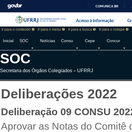
COMUNICA BR
Pular barra institucional
Barra institucional da Universidade F
Acesso à Informação
Gr
Ir para o conteúdo ❶
Ir para o menu ❷
Ir para a busca ❸
Ir para o rodapé ❹
Inicial
SOC
Notícias
Consu
Cepe
Concur
SOC
Secretaria dos Órgãos Colegiados – UFRRJ
Deliberações 2022
Deliberação 09 CONSU 202
Aprovar as Notas do Comitê