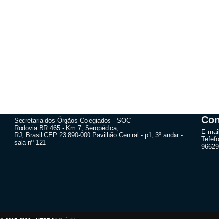
Con
Secretaria dos Órgãos Colegiados - SOC
Rodovia BR 465 - Km 7, Seropédica,
E-mai
RJ, Brasil CEP 23.890-000 Pavilhão Central - p1, 3º andar -
Tefefo
sala nº 121
96629