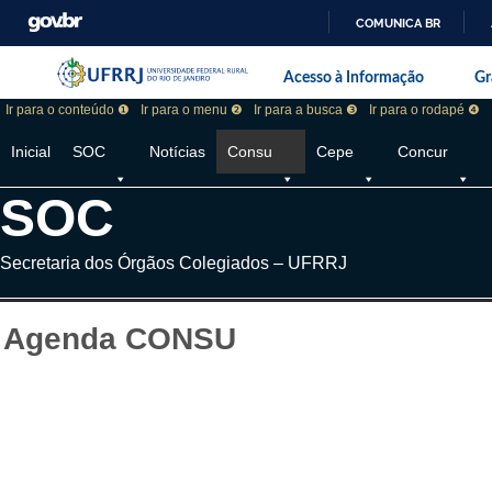
COMUNICA BR
Pular barra institucional
Barra institucional da Universidade F
Acesso à Informação
Gr
Ir para o conteúdo ❶
Ir para o menu ❷
Ir para a busca ❸
Ir para o rodapé ❹
Inicial
SOC
Notícias
Consu
Cepe
Concur
SOC
Secretaria dos Órgãos Colegiados – UFRRJ
Agenda CONSU