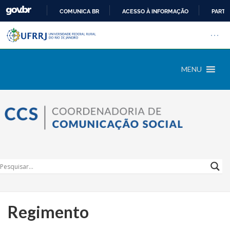
COMUNICA BR
ACESSO À INFORMAÇÃO
PARTI
Barra institucional da Univers
IR
Pular barra institucional
Abrir
PARA
O
CONTEÚDO
MENU
Regimento