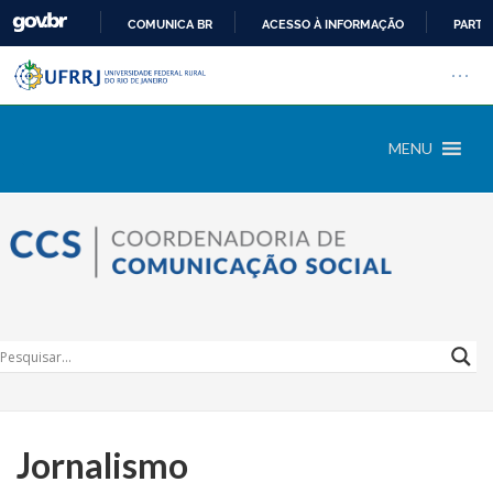
COMUNICA BR
ACESSO À INFORMAÇÃO
PARTI
Barra institucional da Univers
IR
Pular barra institucional
Abrir
PARA
O
CONTEÚDO
MENU
Jornalismo