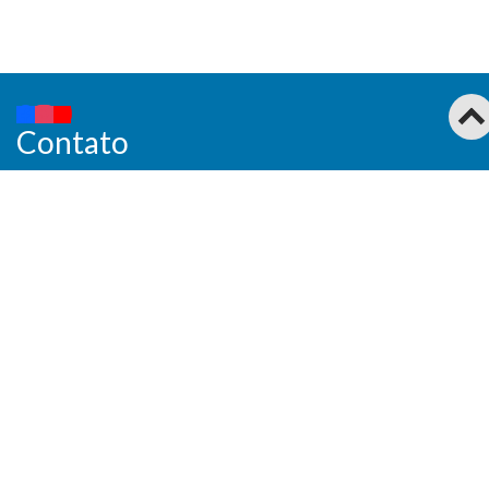
Contato
(21) 2681-4620
Fale Conosco
Endereço
Universidade Federal Rural do Rio de Janeiro
BR 465, KM 7 Seropédica – Rio de Janeiro
CEP: 23897-000
Prédio Principal, sala 131/1 – Assessorias – 3º andar