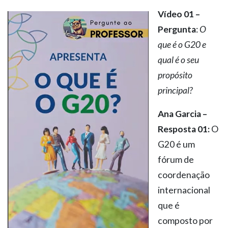
Vídeo 01 –
Pergunta
:
O
que é o G20 e
qual é o seu
propósito
principal?
Ana Garcia –
Resposta 01:
O
G20 é um
fórum de
coordenação
internacional
que é
composto por