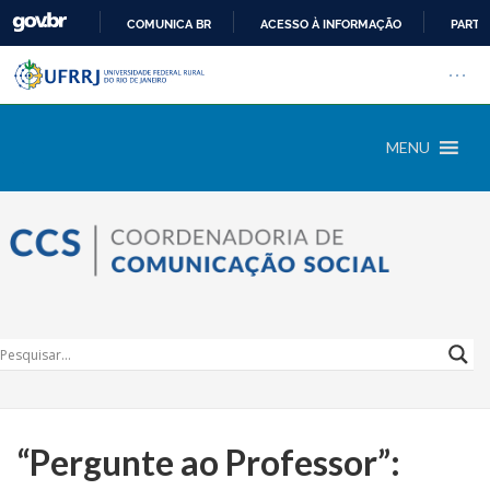
COMUNICA BR
ACESSO À INFORMAÇÃO
PARTI
Barra institucional da Univers
IR
Pular barra institucional
Abrir
PARA
O
CONTEÚDO
MENU
“Pergunte ao Professor”: