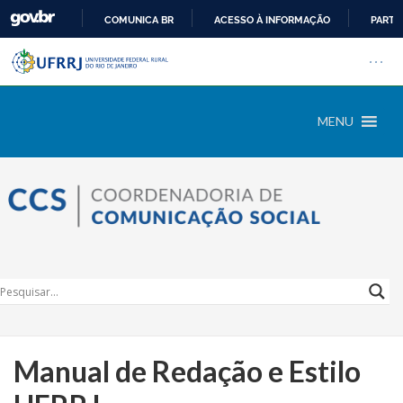
COMUNICA BR
ACESSO À INFORMAÇÃO
PARTI
Barra institucional da Univers
IR
Pular barra institucional
Abrir
PARA
O
CONTEÚDO
MENU
Manual de Redação e Estilo