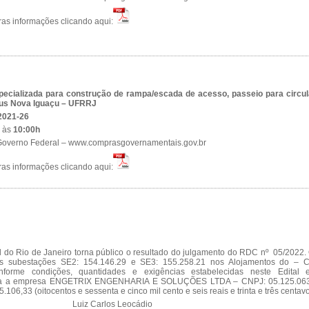
ras informações clicando aqui:
ecializada para construção de rampa/escada de acesso, passeio para circu
pus Nova Iguaçu – UFRRJ
2021-26
2
às
10:00h
 Governo Federal – www.comprasgovernamentais.gov.br
ras informações clicando aqui:
 do Rio de Janeiro torna público o resultado do julgamento do RDC nº 05/2022. 
as subestações SE2: 154.146.29 e SE3: 155.258.21 nos Alojamentos do – 
forme condições, quantidades e exigências estabelecidas neste Edital 
ora a empresa ENGETRIX ENGENHARIA E SOLUÇÕES LTDA – CNPJ: 05.125.063
.106,33 (oitocentos e sessenta e cinco mil cento e seis reais e trinta e três centavo
Luiz Carlos Leocádio