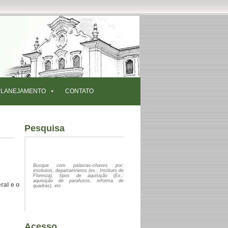
PLANEJAMENTO
CONTATO
Pesquisa
Busque com palavras-chaves por:
institutos, departamnetos (ex.: Instituto de
Floresta), tipos de aquisição (Ex.:
aquisição de parafusos, reforma de
eral e o
quadras). etc
Acesso