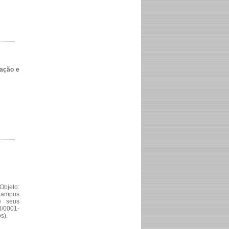
lação e
Objeto:
Campus
e seus
/0001-
s).