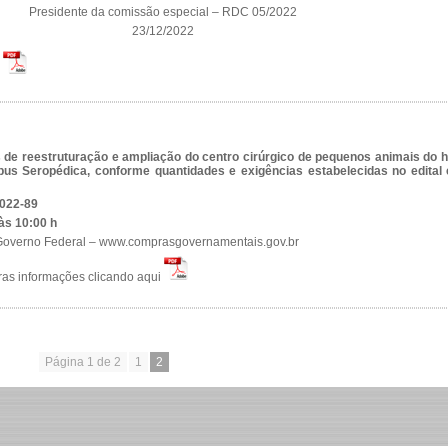
Presidente da comissão especial – RDC 05/2022
23/12/2022
:
de reestruturação e ampliação do centro cirúrgico de pequenos animais do h
us Seropédica, conforme quantidades e exigências estabelecidas no edital
022-89
às 10:00 h
 Governo Federal – www.comprasgovernamentais.gov.br
tras informações clicando aqui
Página 1 de 2
1
2