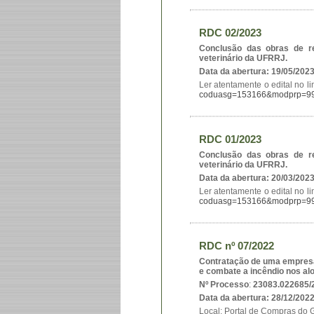
RDC 02/2023
Conclusão das obras de re
veterinário da UFRRJ.
Data da abertura: 19/05/202
Ler atentamente o edital no li
coduasg=153166&modprp=9
RDC 01/2023
Conclusão das obras de re
veterinário da UFRRJ.
Data da abertura: 20/03/202
Ler atentamente o edital no li
coduasg=153166&modprp=9
RDC nº 07/2022
Contratação de uma empresa
e combate a incêndio nos al
Nº Processo
:
23083.022685/
Data da abertura: 28/12/202
Local: Portal de Compras do