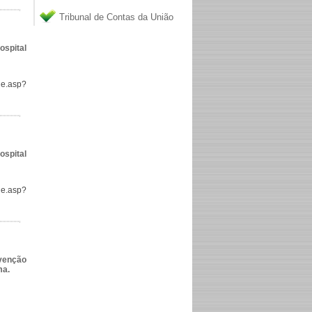
Tribunal de Contas da União
spital
he.asp?
spital
he.asp?
evenção
ma.