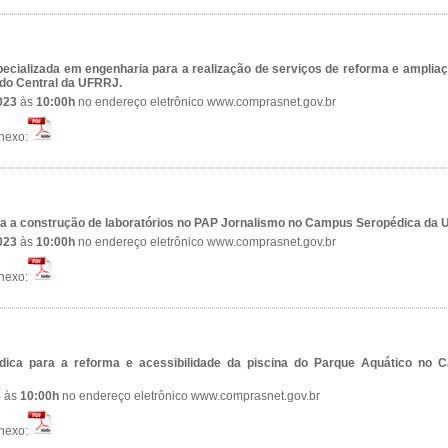
ecializada em engenharia para a realização de serviços de reforma e amplia
do Central da UFRRJ.
2023
às
10:00h
no endereço eletrônico www.comprasnet.gov.br
nexo:
a a construção de laboratórios no PAP Jornalismo no Campus Seropédica da 
2023
às
10:00h
no endereço eletrônico www.comprasnet.gov.br
nexo:
ídica para a reforma e acessibilidade da piscina do Parque Aquático no 
3
às
10:00h
no endereço eletrônico www.comprasnet.gov.br
nexo: