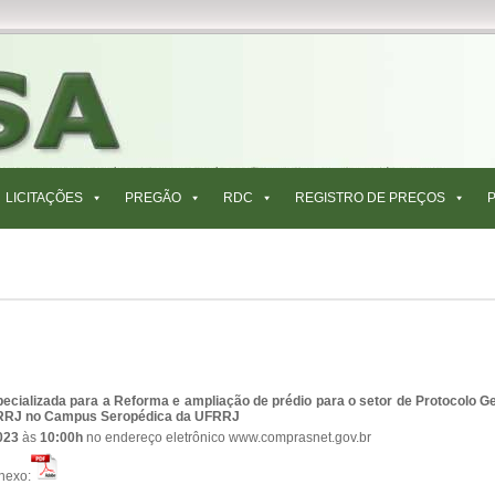
LICITAÇÕES
PREGÃO
RDC
REGISTRO DE PREÇOS
cializada para a Reforma e ampliação de prédio para o setor de Protocolo G
FRRJ no Campus Seropédica da UFRRJ
2023
às
10:00h
no endereço eletrônico www.comprasnet.gov.br
nexo: