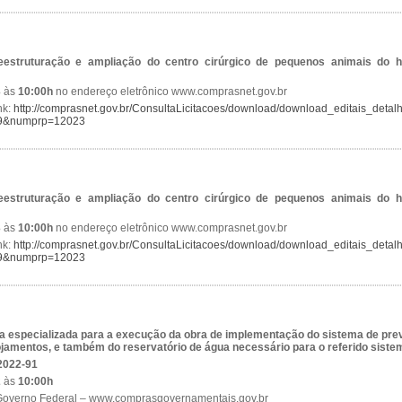
estruturação e ampliação do centro cirúrgico de pequenos animais do ho
3
às
10:00h
no endereço eletrônico www.comprasnet.gov.br
nk:
http://comprasnet.gov.br/ConsultaLicitacoes/download/download_editais_detal
9&numprp=12023
estruturação e ampliação do centro cirúrgico de pequenos animais do ho
3
às
10:00h
no endereço eletrônico www.comprasnet.gov.br
nk:
http://comprasnet.gov.br/ConsultaLicitacoes/download/download_editais_detal
9&numprp=12023
 especializada para a execução da obra de implementação do sistema de pr
ojamentos, e também do reservatório de água necessário para o referido siste
2022-91
2
às
10:00h
 Governo Federal – www.comprasgovernamentais.gov.br