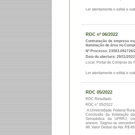
Ler atentamente o edital e out
RDC nº 06/2022
Contratação de empresa esp
iluminação de área no Cam
Nº Processo
:
23083.092726/
Data da abertura: 29/11/202
Local: Portal de Compras do
Ler atentamente o edital e out
RDC 05/2022
RDC Resultado
RDC n° 05/2022
A Universidade Federal Rural
Conclusão da Instalação d
Seropédica da UFRRJ, con
anexos. Sagrou-se venced
98. Valor Global da Ata: R$ 865