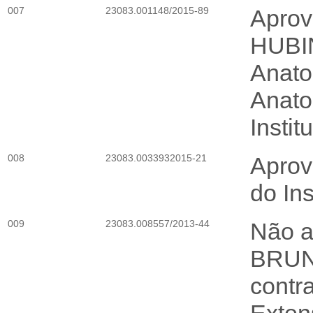
007
23083.001148/2015-89
Aprov
HUBI
Anato
Anato
Instit
008
23083.0033932015-21
Aprov
do In
009
23083.008557/2013-44
Não a
BRUNO
contr