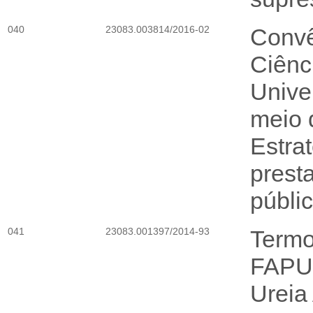
040
23083.003814/2016-02
Convê
Ciênc
Unive
meio 
Estra
prest
públi
041
23083.001397/2014-93
Termo
FAPUR
Ureia