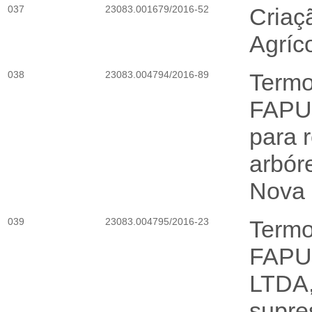
037
23083.001679/2016-52
Criaç
Agríco
038
23083.004794/2016-89
Termo
FAPUR
para 
arbór
Nova 
039
23083.004795/2016-23
Termo
FAPUR
LTDA,
supre