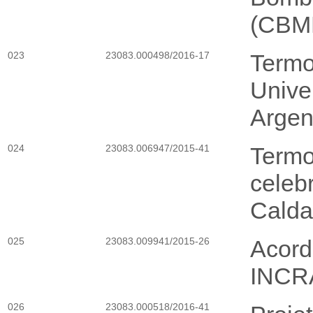
(CBM
023
23083.000498/2016-17
Termo
Unive
Argen
024
23083.006947/2015-41
Termo
celeb
Calda
025
23083.009941/2015-26
Acord
INCR
026
23083.000518/2016-41