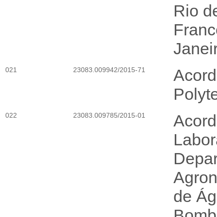
Rio d
Franc
Janei
021
23083.009942/2015-71
Acord
Polyt
022
23083.009785/2015-01
Acord
Labor
Depar
Agron
de Ág
Bombe