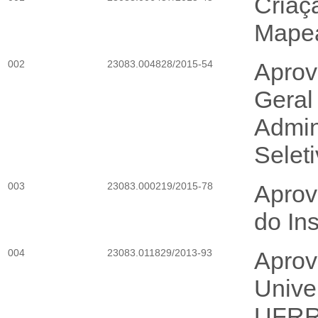
Criaç
Mapea
002
23083.004828/2015-54
Aprov
Geral
Admin
Selet
003
23083.000219/2015-78
Aprov
do Ins
004
23083.011829/2013-93
Aprov
Unive
UFRRJ