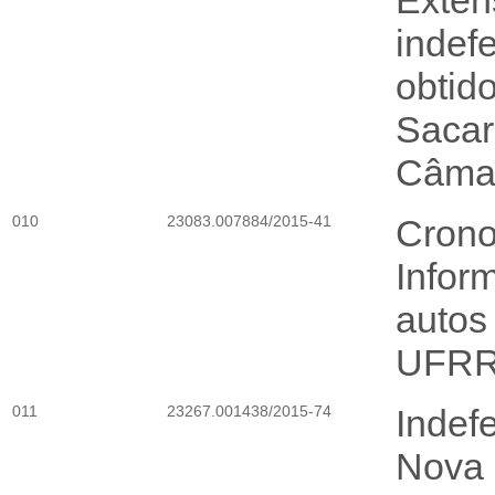
Exten
indef
obtido
Sacar
Câmar
010
23083.007884/2015-41
Crono
Infor
autos
UFRRJ
011
23267.001438/2015-74
Indef
Nova 