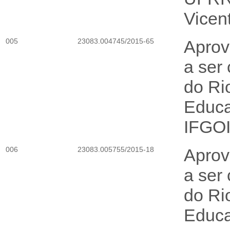
Vicent
005
23083.004745/2015-65
Aprov
a ser
do Ri
Educa
IFGO
006
23083.005755/2015-18
Aprov
a ser
do Ri
Educa