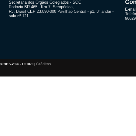
Con
Secretaria dos Órgãos Colegiados - SOC
Rodovia BR 465 - Km 7, Seropédica,
E-mai
RJ, Brasil CEP 23.890-000 Pavilhão Central - p1, 3º andar -
Tefefo
sala nº 121
96629
Créditos
© 2015-2026 - UFRRJ |