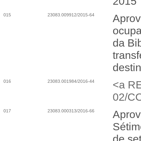
2015
015
23083.009912/2015-64
Aprov
ocupa
da Bi
transf
desti
016
23083.001984/2016-44
<a R
02/C
017
23083.000313/2016-66
Aprov
Sétim
de se