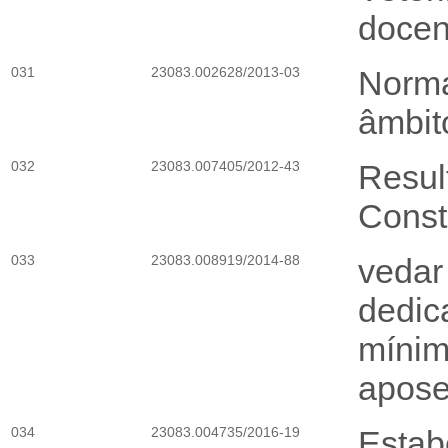
docen
031
23083.002628/2013-03
Norma
âmbi
032
23083.007405/2012-43
Resul
Const
033
23083.008919/2014-88
vedar
dedic
mínimo
apose
034
23083.004735/2016-19
Estab