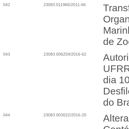
042
23083.011966/2011-66
Trans
Organ
Marinh
de Zo
043
23083.006259/2016-62
Autor
UFRRJ
dia 1
Desfi
do Bra
044
23083.003022/2016-20
Alter