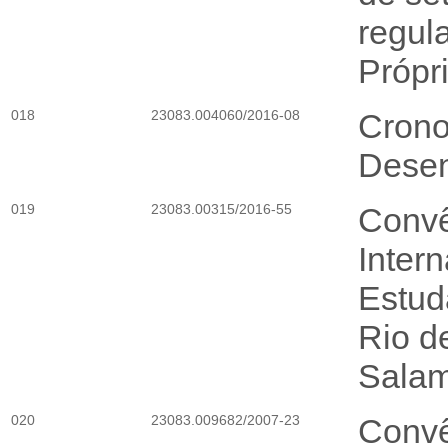
regul
Própr
018
23083.004060/2016-08
Crono
Desen
019
23083.00315/2016-55
Convê
Inter
Estud
Rio d
Sala
020
23083.009682/2007-23
Convê