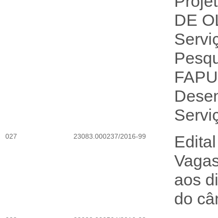
Proje
DE OL
Servi
Pesqu
FAPUR
Desen
Servi
027
23083.000237/2016-99
Edita
Vagas
aos d
do câ