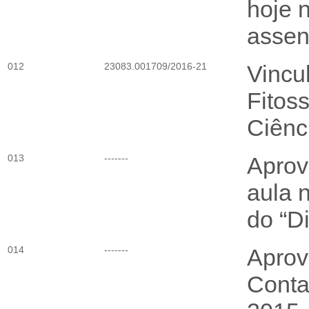
hoje 
assent
012
23083.001709/2016-21
Vincul
Fitoss
Ciênc
013
-------
Aprov
aula 
do “D
014
-------
Aprov
Conta