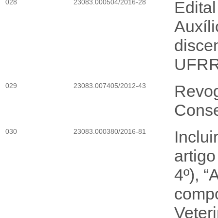
028
23083.000504/2016-28
Edita
Auxíl
disce
UFR
029
23083.007405/2012-43
Revog
Conse
030
23083.000380/2016-81
Inclu
artig
4º), “
compo
Veter