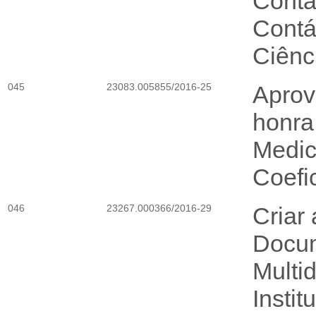
Contá
Contá
Ciênc
045
23083.005855/2016-25
Aprov
honra
Medic
Coefi
046
23267.000366/2016-29
Criar 
Docum
Multi
Instit