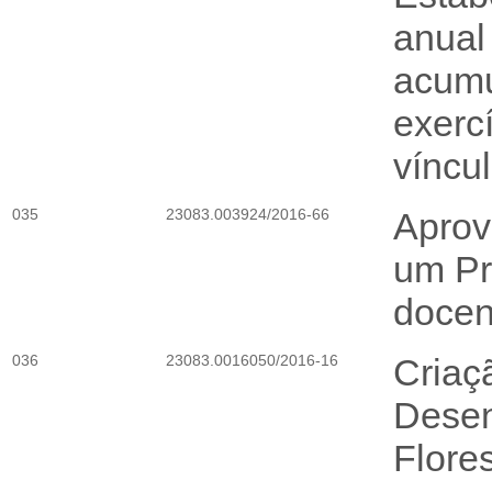
anual
acumu
exerc
víncu
035
23083.003924/2016-66
Aprov
um Pr
doce
036
23083.0016050/2016-16
Criaç
Desen
Flore