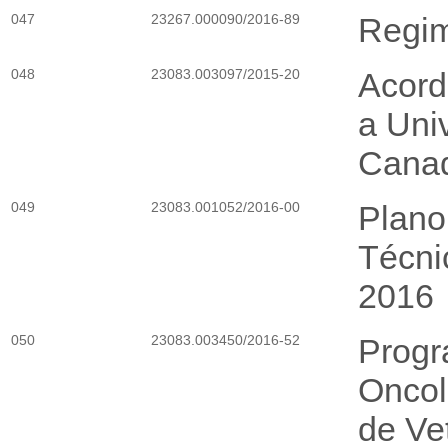
047
23267.000090/2016-89
Regim
048
23083.003097/2015-20
Acord
a Uni
Cana
049
23083.001052/2016-00
Plano
Técni
2016
050
23083.003450/2016-52
Progr
Oncol
de Vet