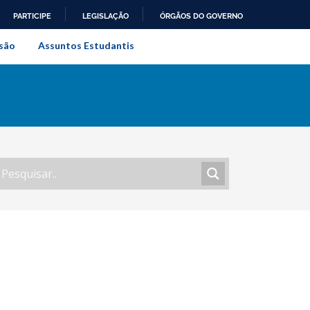
PARTICIPE
LEGISLAÇÃO
ÓRGÃOS DO GOVERNO
al do Rio de Janeiro
são
Assuntos Estudantis