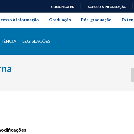
COMUNICA BR
ACESSO À INFORMAÇÃO
onal da Universidade Federal Rur
IR
cesso à Informação
Graduação
Pós-graduação
Exten
PARA
O
CONTEÚDO
TÊNCIA
LEGISLAÇÕES
rna
modificações