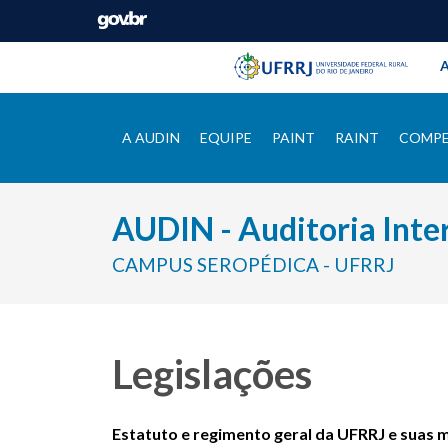
Barra instituci
Pular barra institucional
A
A AUDIN
EQUIPE
PAINT
RAINT
COMPE
AUDIN - Auditoria Inte
CAMPUS SEROPÉDICA - UFRRJ
Legislações
Estatuto e regimento geral da UFRRJ e suas 