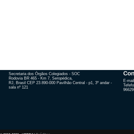
Con
Secretaria dos Órgãos Colegiados - SOC
Rodovia BR 465 - Km 7, Seropédica,
E-mai
RJ, Brasil CEP 23.890-000 Pavilhão Central - p1, 3º andar -
Tefefo
sala nº 121
96629