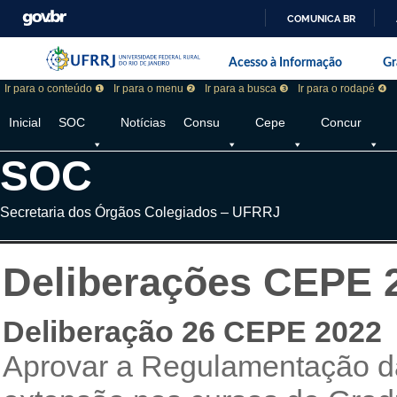
COMUNICA BR
Pular barra institucional
Barra institucional da Universidade F
Acesso à Informação
Gr
Ir para o conteúdo ❶
Ir para o menu ❷
Ir para a busca ❸
Ir para o rodapé ❹
Inicial
SOC
Notícias
Consu
Cepe
Concur
SOC
Secretaria dos Órgãos Colegiados – UFRRJ
Deliberações CEPE 
Deliberação 26 CEPE 2022
Aprovar a Regulamentação da 