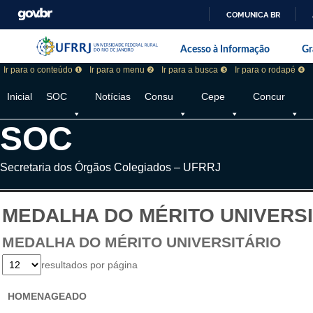
COMUNICA BR
Pular barra institucional
Barra institucional da Universidade F
Acesso à Informação
Gr
Ir para o conteúdo ❶
Ir para o menu ❷
Ir para a busca ❸
Ir para o rodapé ❹
Inicial
SOC
Notícias
Consu
Cepe
Concur
SOC
Secretaria dos Órgãos Colegiados – UFRRJ
MEDALHA DO MÉRITO UNIVERS
MEDALHA DO MÉRITO UNIVERSITÁRIO
resultados por página
HOMENAGEADO