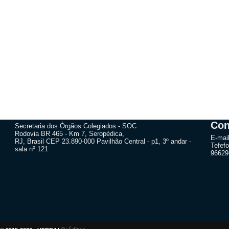
Con
Secretaria dos Órgãos Colegiados - SOC
Rodovia BR 465 - Km 7, Seropédica,
E-mai
RJ, Brasil CEP 23.890-000 Pavilhão Central - p1, 3º andar -
Tefefo
sala nº 121
96629