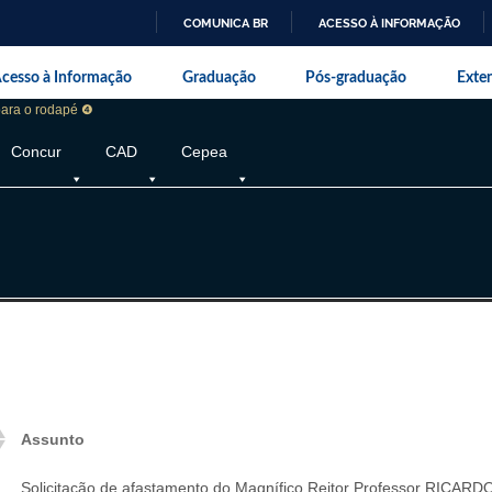
COMUNICA BR
ACESSO À INFORMAÇÃO
IR
da Universidade Federal Rural do Rio de J
PARA
cesso à Informação
Graduação
Pós-graduação
Exte
O
CONTEÚDO
 para o rodapé ❹
Concur
CAD
Cepea
Assunto
Solicitação de afastamento do Magnífico Reitor Professor RICAR