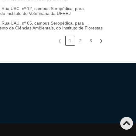
na Rua UBC, nº 12, campus Seropédica, para
do Instituto de Veterinária da UFRRJ
na Rua UAU, nº 05, campus Seropédica, para
nto de Ciências Ambientais, do Instituto de Florestas
❮
1
2
3
❯