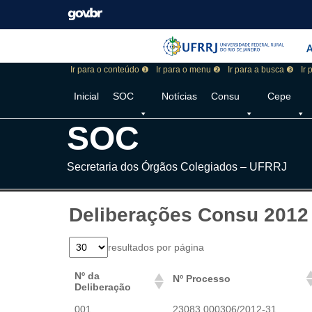
Pular barra institucional
Barra institucional 
A
Ir para o conteúdo ❶
Ir para o menu ❷
Ir para a busca ❸
Ir
Inicial
SOC
Notícias
Consu
Cepe
SOC
Secretaria dos Órgãos Colegiados – UFRRJ
Deliberações Consu 2012
resultados por página
Nº da
Nº Processo
Deliberação
001
23083.000306/2012-31