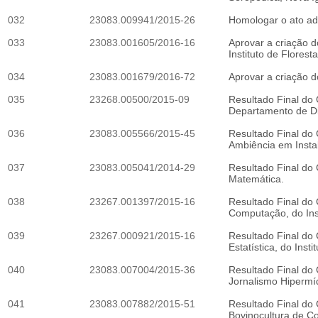
032
23083.009941/2015-26
Homologar o ato a
033
23083.001605/2016-16
Aprovar a criação 
Instituto de Flores
034
23083.001679/2016-72
Aprovar a criação 
035
23268.00500/2015-09
Resultado Final do 
Departamento de Dir
036
23083.005566/2015-45
Resultado Final do 
Ambiência em Insta
037
23083.005041/2014-29
Resultado Final do
Matemática.
038
23267.001397/2015-16
Resultado Final do 
Computação, do Insti
039
23267.000921/2015-16
Resultado Final do 
Estatística, do Instit
040
23083.007004/2015-36
Resultado Final do 
Jornalismo Hipermí
041
23083.007882/2015-51
Resultado Final do 
Bovinocultura de Co