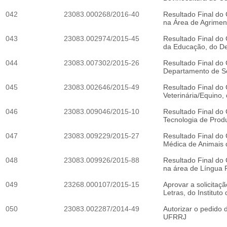
042
23083.000268/2016-40
Resultado Final do 
na Área de Agrimen
043
23083.002974/2015-45
Resultado Final do 
da Educação, do De
044
23083.007302/2015-26
Resultado Final do 
Departamento de So
045
23083.002646/2015-49
Resultado Final do 
Veterinária/Equino,
046
23083.009046/2015-10
Resultado Final do 
Tecnologia de Produ
047
23083.009229/2015-27
Resultado Final do 
Médica de Animais d
048
23083.009926/2015-88
Resultado Final do 
na área de Língua P
049
23268.000107/2015-15
Aprovar a solicit
Letras, do Institut
050
23083.002287/2014-49
Autorizar o pedido
UFRRJ