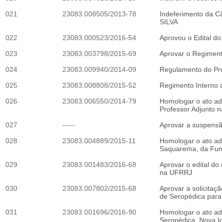
021
23083.008505/2013-78
Indeferimento da C
SILVA
022
23083.000523/2016-54
Aprovou o Edital do
023
23083.003798/2015-69
Aprovar o Regiment
024
23083.009940/2014-09
Regulamento do Pr
025
23083.008808/2015-52
Regimento Interno
026
23083.006550/2014-79
Homologar o ato ad
Professor Adjunto n
027
-----
Aprovar a suspensão
028
23083.004889/2015-11
Homologar o ato ad
Saquarema, da Fund
029
23083.001483/2016-68
Aprovar o edital d
na UFRRJ
030
23083.007802/2015-68
Aprovar a solicit
de Seropédica para
031
23083.001696/2016-90
Homologar o ato ad
Seropédica, Nova I