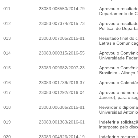
011
23083.006550/2014-79
Aprovou o resultado
Departamento de Ciê
012
23083.007374/2015-73
Aprovou o resultad
Política, do Depart
013
23083.007005/2015-81
Resultado final do 
Letras e Comunicaçã
014
23083.000315/2016-55
Aprovou o Convênio 
Universidade Feder
015
23083.009682/2007-23
Aprovou o Convênio
Brasileira - Aliança
016
23083.001739/2016-37
Aprovou o Calendár
017
23083.001292/2016-04
Aprovou o número d
Janeiro), para o se
018
23083.006386/2015-81
Revalidar o diplo
Universidad Antoni
019
23083.001363/2016-61
Indeferir a solicit
interposto pelo d
020
23083.004926/2014-19
Indeferir o recurs