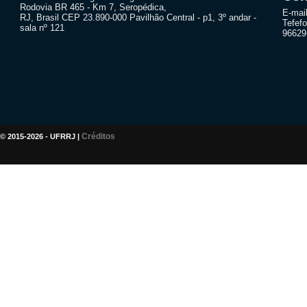
Rodovia BR 465 - Km 7, Seropédica,
E-mai
RJ, Brasil CEP 23.890-000 Pavilhão Central - p1, 3º andar -
Tefefo
sala nº 121
96629
Créditos
© 2015-2026 - UFRRJ |