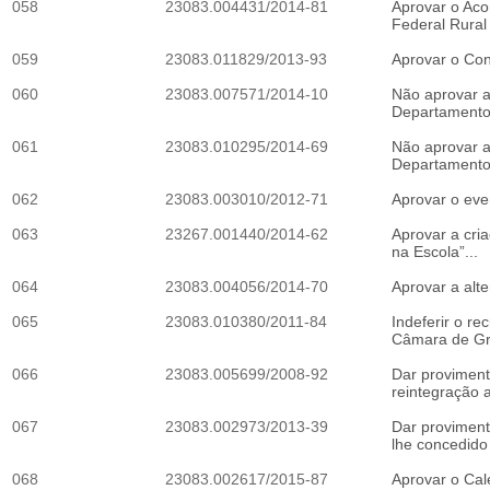
058
23083.004431/2014-81
Aprovar o Aco
Federal Rural 
059
23083.011829/2013-93
Aprovar o Con
060
23083.007571/2014-10
Não aprovar a
Departamento B
061
23083.010295/2014-69
Não aprovar 
Departamento 
062
23083.003010/2012-71
Aprovar o even
063
23267.001440/2014-62
Aprovar a cri
na Escola”...
064
23083.004056/2014-70
Aprovar a alte
065
23083.010380/2011-84
Indeferir o r
Câmara de Gr
066
23083.005699/2008-92
Dar proviment
reintegração 
067
23083.002973/2013-39
Dar proviment
lhe concedido 
068
23083.002617/2015-87
Aprovar o Cal