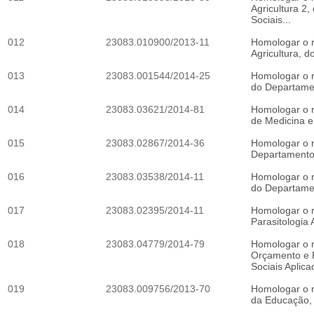
Agricultura 2
Sociais...
012
23083.010900/2013-11
Homologar o r
Agricultura, 
013
23083.001544/2014-25
Homologar o r
do Departamen
014
23083.03621/2014-81
Homologar o r
de Medicina e 
015
23083.02867/2014-36
Homologar o r
Departamento d
016
23083.03538/2014-11
Homologar o r
do Departament
017
23083.02395/2014-11
Homologar o r
Parasitologia A
018
23083.04779/2014-79
Homologar o r
Orçamento e F
Sociais Aplica
019
23083.009756/2013-70
Homologar o r
da Educação, 