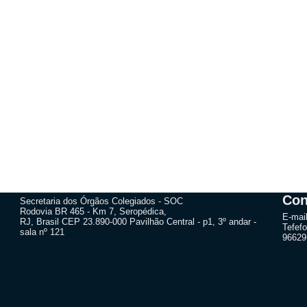
Con
Secretaria dos Órgãos Colegiados - SOC
Rodovia BR 465 - Km 7, Seropédica,
E-mai
RJ, Brasil CEP 23.890-000 Pavilhão Central - p1, 3º andar -
Tefefo
sala nº 121
96629