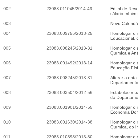
002
23083.011045/2014-46
Edital de Res
sálario mínimo
003
-------
Novo Calendár
004
23083.009755/2013-25
Homologar o r
Educacional, 
005
23083.008245/2013-31
Homologar o a
Química e Aná
006
23083.001492/2013-14
Homologar o a
Educação Físi
007
23083.008245/2013-31
Alterar a dat
Departamento d
008
23083.003504/2012-56
Estabelecer e
do Departamen
009
23083.001901/2014-55
Homologar o r
Economia Domés
010
23083.001630/2014-38
Homologar o r
Química, do In
011
23083.010898/2013-80
Homologar o r