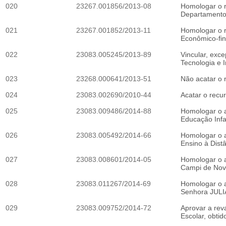
020
23267.001856/2013-08
Homologar o r
Departamento d
021
23267.001852/2013-11
Homologar o r
Econômico-fina
022
23083.005245/2013-89
Vincular, exc
Tecnologia e 
023
23268.000641/2013-51
Não acatar o 
024
23083.002690/2010-44
Acatar o rec
025
23083.009486/2014-88
Homologar o a
Educação Infan
026
23083.005492/2014-66
Homologar o a
Ensino à Dist
027
23083.008601/2014-05
Homologar o a
Campi de Nova
028
23083.011267/2014-69
Homologar o a
Senhora JUL
029
23083.009752/2014-72
Aprovar a rev
Escolar, obt