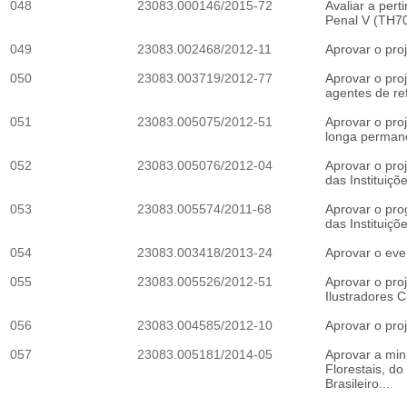
048
23083.000146/2015-72
Avaliar a pert
Penal V (TH705
049
23083.002468/2012-11
Aprovar o proj
050
23083.003719/2012-77
Aprovar o pro
agentes de ref
051
23083.005075/2012-51
Aprovar o proj
longa permanê
052
23083.005076/2012-04
Aprovar o pro
das Instituiç
053
23083.005574/2011-68
Aprovar o pro
das Instituiç
054
23083.003418/2013-24
Aprovar o even
055
23083.005526/2012-51
Aprovar o pro
Ilustradores C
056
23083.004585/2012-10
Aprovar o proj
057
23083.005181/2014-05
Aprovar a min
Florestais, do
Brasileiro...