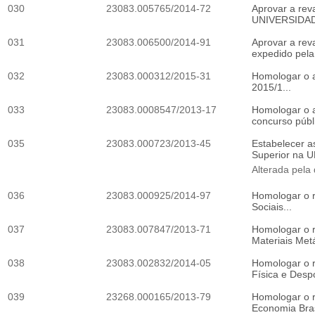
030
23083.005765/2014-72
Aprovar a rev
UNIVERSIDAD
031
23083.006500/2014-91
Aprovar a rev
expedido pel
032
23083.000312/2015-31
Homologar o a
2015/1...
033
23083.0008547/2013-17
Homologar o a
concurso públ
035
23083.000723/2013-45
Estabelecer a
Superior na U
Alterada pela
036
23083.000925/2014-97
Homologar o r
Sociais...
037
23083.007847/2013-71
Homologar o r
Materiais Metá
038
23083.002832/2014-05
Homologar o r
Física e Despo
039
23268.000165/2013-79
Homologar o r
Economia Bras