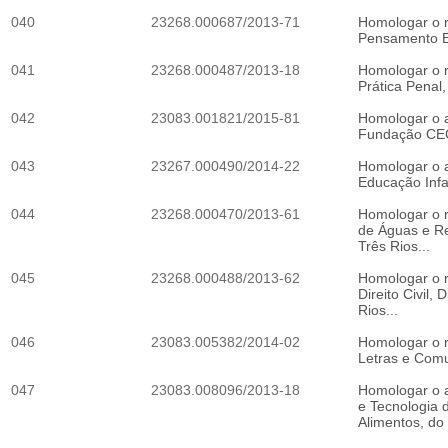
040
23268.000687/2013-71
Homologar o r
Pensamento Ec
041
23268.000487/2013-18
Homologar o r
Prática Penal,
042
23083.001821/2015-81
Homologar o a
Fundação CEC
043
23267.000490/2014-22
Homologar o a
Educação Infant
044
23268.000470/2013-61
Homologar o r
de Águas e Re
Três Rios...
045
23268.000488/2013-62
Homologar o r
Direito Civil,
Rios...
046
23083.005382/2014-02
Homologar o r
Letras e Comu
047
23083.008096/2013-18
Homologar o a
e Tecnologia 
Alimentos, do 