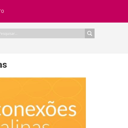
TO
as