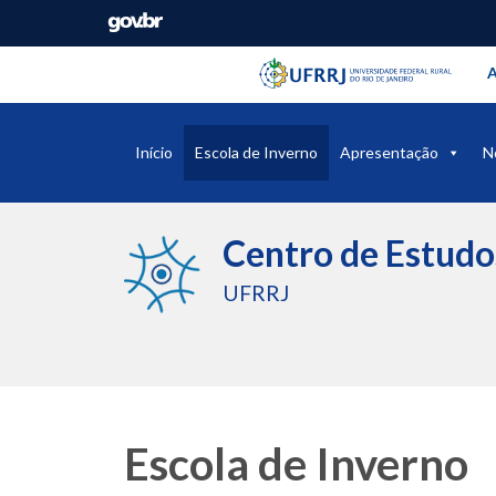
Barra instituci
Pular barra institucional
A
Início
Escola de Inverno
Apresentação
N
Centro de Estud
UFRRJ
Escola de Inverno