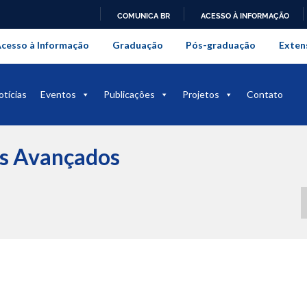
COMUNICA BR
ACESSO À INFORMAÇÃO
onal da Universidade Federal Rur
IR
cesso à Informação
Graduação
Pós-graduação
Exten
PARA
O
CONTEÚDO
otícias
Eventos
Publicações
Projetos
Contato
os Avançados