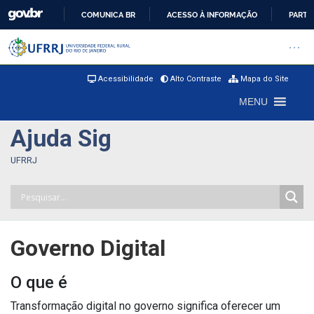
COMUNICA BR
ACESSO À INFORMAÇÃO
PARTI
IR
Barra institucional da Universi
Pular barra institucional
Abrir
PARA
O
Acessibilidade
Alto Contraste
Mapa do Site
CONTEÚDO
MENU
Ajuda Sig
UFRRJ
Governo Digital
O que é
Transformação digital no governo significa oferecer um