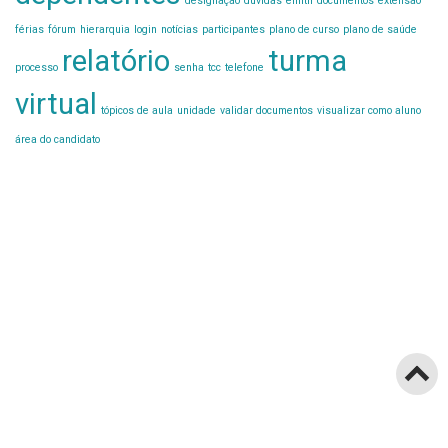
designação
dúvidas
emitir documentos
extensão
férias
fórum
hierarquia
login
notícias
participantes
plano de curso
plano de saúde
relatório
turma
processo
senha
tcc
telefone
virtual
tópicos de aula
unidade
validar documentos
visualizar como aluno
área do candidato