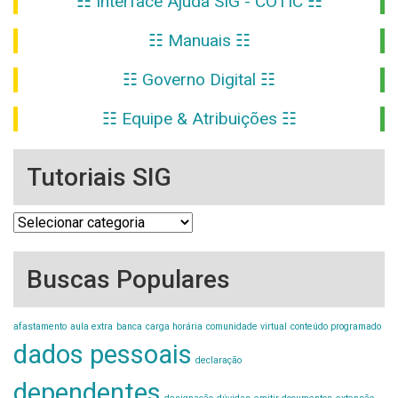
☷ Interface Ajuda SIG - COTIC ☷
☷ Manuais ☷
☷ Governo Digital ☷
☷ Equipe & Atribuições ☷
Tutoriais SIG
Tutoriais
SIG
Buscas Populares
afastamento
aula extra
banca
carga horária
comunidade virtual
conteúdo programado
dados pessoais
declaração
dependentes