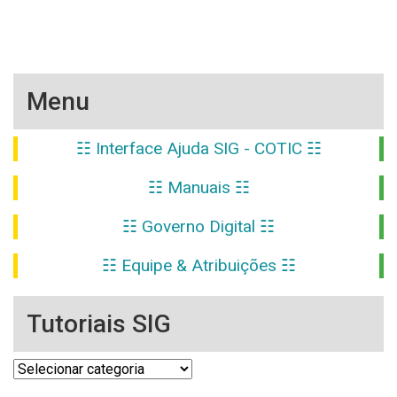
Menu
☷ Interface Ajuda SIG - COTIC ☷
☷ Manuais ☷
☷ Governo Digital ☷
☷ Equipe & Atribuições ☷
Tutoriais SIG
Tutoriais
SIG