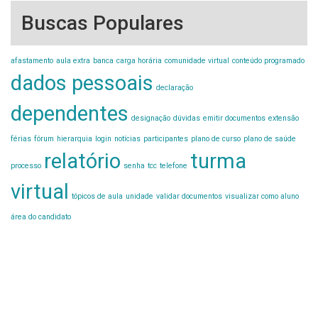
Buscas Populares
afastamento
aula extra
banca
carga horária
comunidade virtual
conteúdo programado
dados pessoais
declaração
dependentes
designação
dúvidas
emitir documentos
extensão
férias
fórum
hierarquia
login
notícias
participantes
plano de curso
plano de saúde
relatório
turma
processo
senha
tcc
telefone
virtual
tópicos de aula
unidade
validar documentos
visualizar como aluno
área do candidato