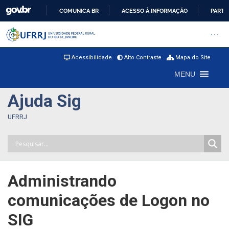
COMUNICA BR
ACESSO À INFORMAÇÃO
PARTI
IR
Barra institucional da Universi
Pular barra institucional
Abrir
PARA
O
Acessibilidade
Alto Contraste
Mapa do Site
CONTEÚDO
MENU
Ajuda Sig
UFRRJ
Administrando
comunicações de Logon no
SIG