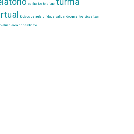
elatório
turma
senha
tcc
telefone
irtual
tópicos de aula
unidade
validar documentos
visualizar
o aluno
área do candidato