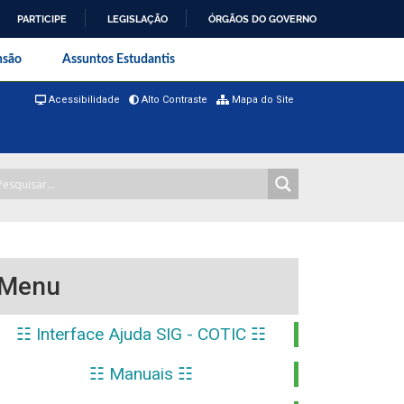
PARTICIPE
LEGISLAÇÃO
ÓRGÃOS DO GOVERNO
al do Rio de Janeiro
nsão
Assuntos Estudantis
Acessibilidade
Alto Contraste
Mapa do Site
Menu
☷ Interface Ajuda SIG - COTIC ☷
☷ Manuais ☷