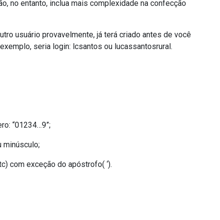
ão, no entanto, inclua mais complexidade na confecção
outro usuário provavelmente, já terá criado antes de você
 exemplo, seria login: lcsantos ou lucassantosrural.
ro: “01234…9”;
u minúsculo;
tc) com exceção do apóstrofo( ‘).