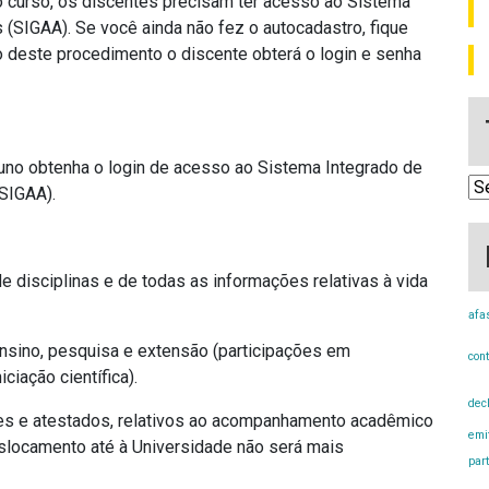
 curso, os discentes precisam ter acesso ao Sistema
(SIGAA). Se você ainda não fez o autocadastro, fique
ão deste procedimento o discente obterá o login e senha
luno obtenha o login de acesso ao Sistema Integrado de
Tut
SIGAA).
SI
 disciplinas e de todas as informações relativas à vida
afa
nsino, pesquisa e extensão (participações em
con
ciação científica).
dec
es e atestados, relativos ao acompanhamento acadêmico
emi
eslocamento até à Universidade não será mais
par