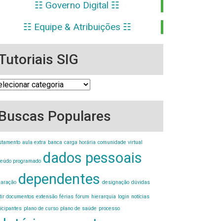
☷ Governo Digital ☷
☷ Equipe & Atribuições ☷
Tutoriais SIG
oriais
G
Buscas Populares
stamento
aula extra
banca
carga horária
comunidade virtual
dados pessoais
teúdo programado
dependentes
laração
designação
dúvidas
tir documentos
extensão
férias
fórum
hierarquia
login
notícias
ticipantes
plano de curso
plano de saúde
processo