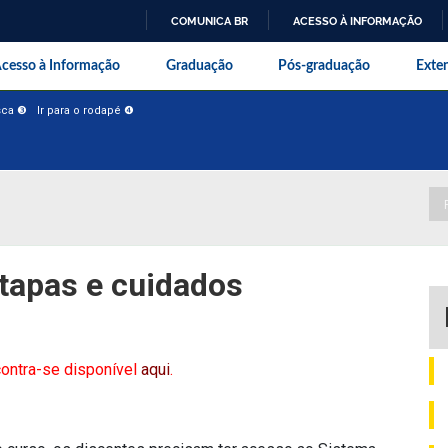
COMUNICA BR
ACESSO À INFORMAÇÃO
IR
onal da Universidade Federal Rur
cesso à Informação
Graduação
Pós-graduação
Exte
PARA
O
usca ❸
Ir para o rodapé ❹
CONTEÚDO
tapas e cuidados
contra-se disponível
aqui
.