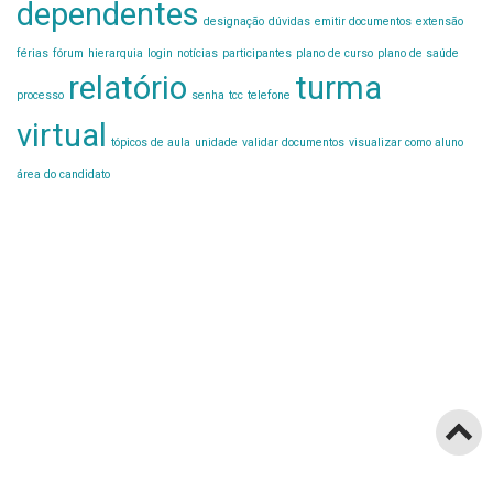
dependentes
designação
dúvidas
emitir documentos
extensão
férias
fórum
hierarquia
login
notícias
participantes
plano de curso
plano de saúde
relatório
turma
processo
senha
tcc
telefone
virtual
tópicos de aula
unidade
validar documentos
visualizar como aluno
área do candidato