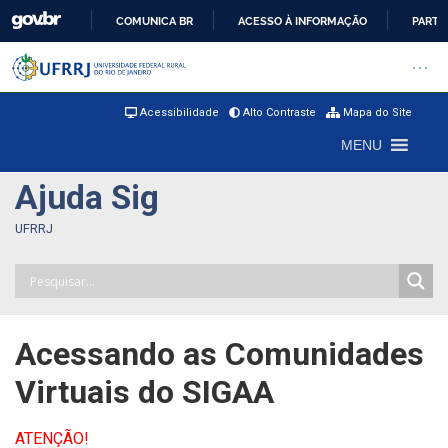
COMUNICA BR
ACESSO À INFORMAÇÃO
PARTI
IR
Barra institucional da Universi
Pular barra institucional
Abrir
PARA
O
Acessibilidade
Alto Contraste
Mapa do Site
CONTEÚDO
MENU
Ajuda Sig
UFRRJ
Acessando as Comunidades
Virtuais do SIGAA
ATENÇÃO!