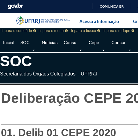
COMUNICA BR
Pular barra institucional
Barra institucional da Universidade F
Acesso à Informação
Gr
Ir para o conteúdo ❶
Ir para o menu ❷
Ir para a busca ❸
Ir para o rodapé ❹
Inicial
SOC
Notícias
Consu
Cepe
Concur
SOC
Secretaria dos Órgãos Colegiados – UFRRJ
Deliberação CEPE 2
01. Delib 01 CEPE 2020