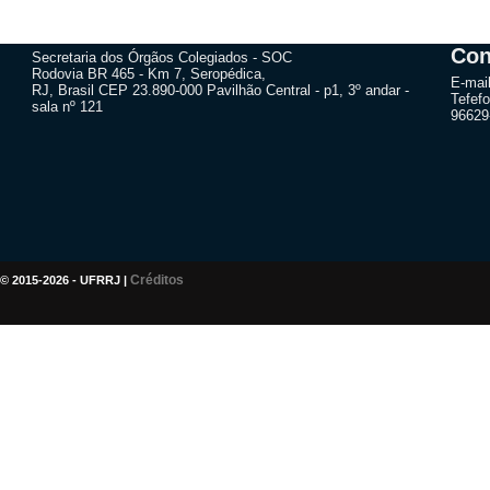
Con
Secretaria dos Órgãos Colegiados - SOC
Rodovia BR 465 - Km 7, Seropédica,
E-mai
RJ, Brasil CEP 23.890-000 Pavilhão Central - p1, 3º andar -
Tefefo
sala nº 121
96629
Créditos
© 2015-2026 - UFRRJ |