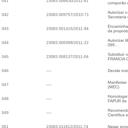
041
23083.006630/2011-81
comporão 
Autorizar o
042
23083.009757/2010-71
Secretaria
Encaminhar
043
23083.001415/2011-94
da propos
Autorizar 
044
23083.005998/2011-22
099…
Substitui
045
23083.008137/2011-04
FRANCIA 
046
—-
Decide ins
Manifestar
047
—-
(MEC)
Homologar 
048
—-
FAPUR da 
Recomendar
049
—-
Científica
051
23083.011812/2011-74
Negar pro