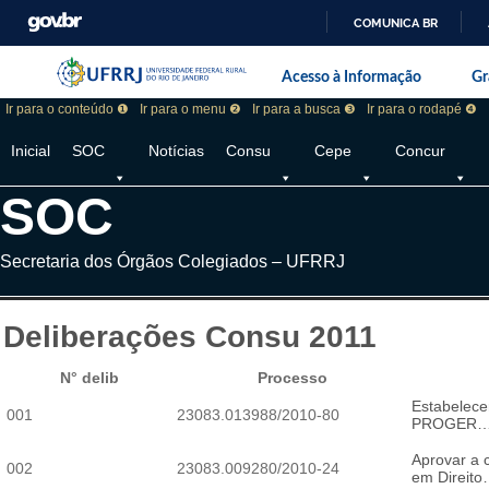
COMUNICA BR
Pular barra institucional
Barra institucional da Universidade F
Acesso à Informação
Gr
Ir para o conteúdo ❶
Ir para o menu ❷
Ir para a busca ❸
Ir para o rodapé ❹
Inicial
SOC
Notícias
Consu
Cepe
Concur
SOC
Secretaria dos Órgãos Colegiados – UFRRJ
Deliberações Consu 2011
N° delib
Processo
Estabelece
001
23083.013988/2010-80
PROGER
Aprovar a 
002
23083.009280/2010-24
em Direit