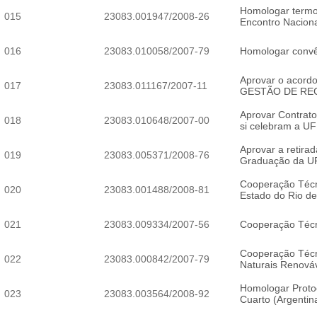
Homologar termo
015
23083.001947/2008-26
Encontro Naciona
016
23083.010058/2007-79
Homologar convê
Aprovar o acord
017
23083.011167/2007-11
GESTÃO DE RE
Aprovar Contrato
018
23083.010648/2007-00
si celebram a U
Aprovar a retira
019
23083.005371/2008-76
Graduação da 
Cooperação Técni
020
23083.001488/2008-81
Estado do Rio 
021
23083.009334/2007-56
Cooperação Técn
Cooperação Técni
022
23083.000842/2007-79
Naturais Renová
Homologar Protoc
023
23083.003564/2008-92
Cuarto (Argenti