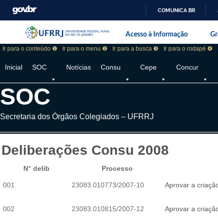
COMUNICA BR
Pular barra institucional
Barra institucional da Universidade F
Acesso à Informação
Gr
Ir para o conteúdo ❶
Ir para o menu ❷
Ir para a busca ❸
Ir para o rodapé ❹
Inicial
SOC
Notícias
Consu
Cepe
Concur
SOC
Secretaria dos Órgãos Colegiados – UFRRJ
Deliberações Consu 2008
N° delib
Processo
001
23083.010773/2007-10
Aprovar a criação
002
23083.010815/2007-12
Aprovar a criaç