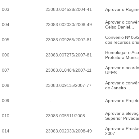
003
23083.004528/2004-41
Aprovar o Regi
Aprovar o convên
004
23083.002030/2008-49
Celso Daniel…
Convênio Nº 06/2
005
23083.009265/2007-81
dos recursos ori
Homologar o Acor
006
23083.007275/2007-81
Prefeitura Munic
Aprovar o acordo
007
23083.010484/2007-11
UFES…
Aprovar o convên
008
23083.009115/2007-77
de Janeiro…
009
—-
Aprovar o Proje
Aprovar a elevaç
010
23083.005511/2008
Superior Privad
Aprovar a Prest
014
23083.002030/2008-49
2007…