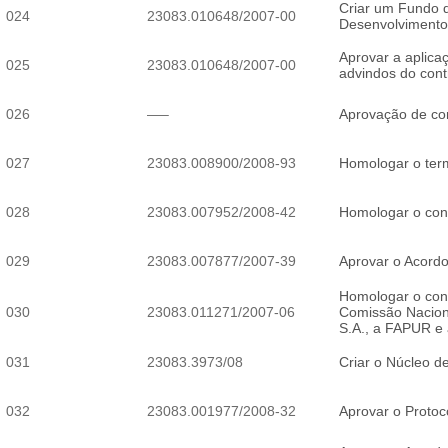
Criar um Fundo d
024
23083.010648/2007-00
Desenvolvimento 
Aprovar a aplica
025
23083.010648/2007-00
advindos do cont
026
—–
Aprovação de c
027
23083.008900/2008-93
Homologar o ter
028
23083.007952/2008-42
Homologar o con
029
23083.007877/2007-39
Aprovar o Acord
Homologar o cont
030
23083.011271/2007-06
Comissão Nacion
S.A., a FAPUR 
031
23083.3973/08
Criar o Núcleo 
032
23083.001977/2008-32
Aprovar o Protoc