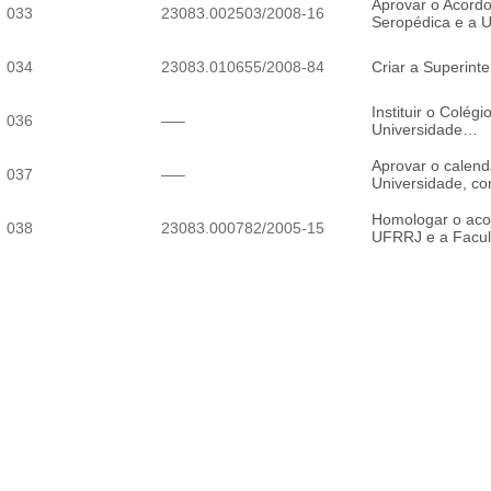
Aprovar o Acordo
033
23083.002503/2008-16
Seropédica e a
034
23083.010655/2008-84
Criar a Superinte
Instituir o Colég
036
—–
Universidade…
Aprovar o calend
037
—–
Universidade, 
Homologar o acor
038
23083.000782/2005-15
UFRRJ e a Facul