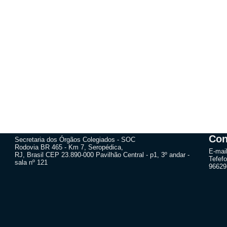
Con
Secretaria dos Órgãos Colegiados - SOC
Rodovia BR 465 - Km 7, Seropédica,
E-mai
RJ, Brasil CEP 23.890-000 Pavilhão Central - p1, 3º andar -
Tefefo
sala nº 121
96629