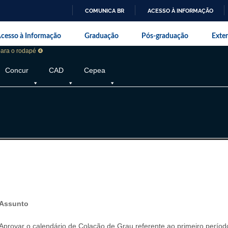
COMUNICA BR
ACESSO À INFORMAÇÃO
IR
da Universidade Federal Rural do Rio de J
PARA
cesso à Informação
Graduação
Pós-graduação
Exte
O
CONTEÚDO
 para o rodapé ❹
Concur
CAD
Cepea
Assunto
Aprovar o calendário de Colação de Grau referente ao primeiro perío