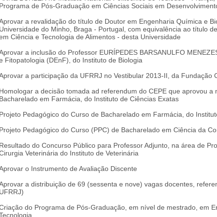
Programa de Pós-Graduação em Ciências Sociais em Desenvolvimento,
Aprovar a revalidação do título de Doutor em Engenharia Química e Bi
Universidade do Minho, Braga - Portugal, com equivalência ao título
em Ciência e Tecnologia de Alimentos - desta Universidade
Aprovar a inclusão do Professor EURÍPEDES BARSANULFO MENEZES 
e Fitopatologia (DEnF), do Instituto de Biologia
Aprovar a participação da UFRRJ no Vestibular 2013-II, da Fundaçã
Homologar a decisão tomada ad referendum do CEPE que aprovou a matr
Bacharelado em Farmácia, do Instituto de Ciências Exatas
Projeto Pedagógico do Curso de Bacharelado em Farmácia, do Institu
Projeto Pedagógico do Curso (PPC) de Bacharelado em Ciência da Comp
Resultado do Concurso Público para Professor Adjunto, na área de Pr
Cirurgia Veterinária do Instituto de Veterinária
Aprovar o Instrumento de Avaliação Discente
Aprovar a distribuição de 69 (sessenta e nove) vagas docentes, refer
UFRRJ)
Criação do Programa de Pós-Graduação, em nível de mestrado, em Enge
Tecnologia