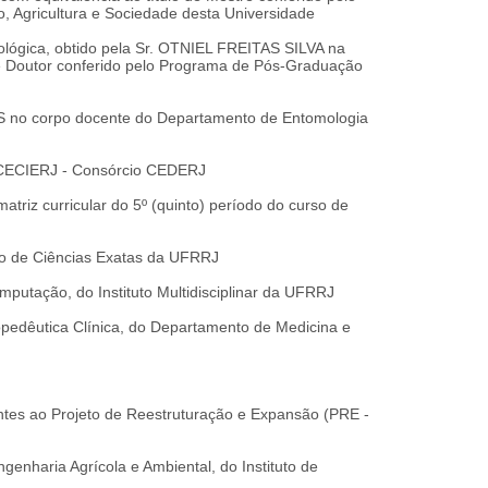
 Agricultura e Sociedade desta Universidade
ológica, obtido pela Sr. OTNIEL FREITAS SILVA na
 de Doutor conferido pelo Programa de Pós-Graduação
no corpo docente do Departamento de Entomologia
o CECIERJ - Consórcio CEDERJ
iz curricular do 5º (quinto) período do curso de
to de Ciências Exatas da UFRRJ
utação, do Instituto Multidisciplinar da UFRRJ
opedêutica Clínica, do Departamento de Medicina e
entes ao Projeto de Reestruturação e Expansão (PRE -
nharia Agrícola e Ambiental, do Instituto de