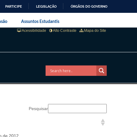
PARTICIPE
LEGISLAÇÃO
ÓRGÃOS DO GOVERNO
aneiro
nsão
Assuntos Estudantis
Acessibilidade
Alto Contraste
Mapa do Site
Pesquisar
do de 2012