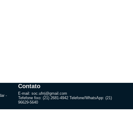
Contato
E-mail: soc.ufrrj@gmail.com
ar -
Tefefone fixo: (21) 2681-4942 Telefone/WhatsApp: (21)
96629-5640