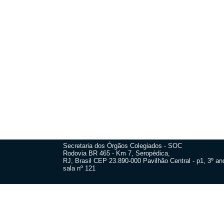
Secretaria dos Órgãos Colegiados - SOC
Rodovia BR 465 - Km 7, Seropédica,
RJ, Brasil CEP 23.890-000 Pavilhão Central - p1, 3º and
sala nº 121