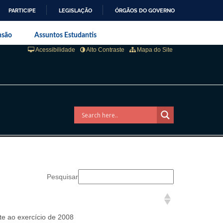
PARTICIPE
LEGISLAÇÃO
ÓRGÃOS DO GOVERNO
aneiro
nsão
Assuntos Estudantis
Acessibilidade
Alto Contraste
Mapa do Site
Pesquisar
te ao exercício de 2008