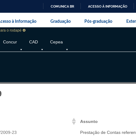
COMUNICA BR
ACESSO À INFORMAÇÃO
IR
da Universidade Federal Rural do Rio de J
PARA
cesso à Informação
Graduação
Pós-graduação
Exte
O
CONTEÚDO
 para o rodapé ❹
Concur
CAD
Cepea
9
Assunto
/2009-23
Prestação de Contas referen