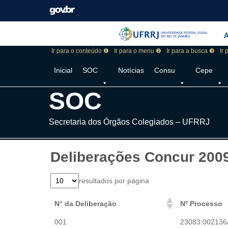
Pular barra institucional
Barra institucional 
A
Ir para o conteúdo ❶
Ir para o menu ❷
Ir para a busca ❸
Ir
Inicial
SOC
Notícias
Consu
Cepe
SOC
Secretaria dos Órgãos Colegiados – UFRRJ
Deliberações Concur 200
resultados por página
N° da Deliberação
Nº Processo
001
23083.002136