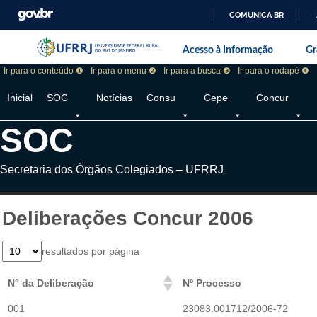
COMUNICA BR
Pular barra institucional
Barra institucional da Universidade F
Acesso à Informação
Gr
Ir para o conteúdo ❶
Ir para o menu ❷
Ir para a busca ❸
Ir para o rodapé ❹
Inicial
SOC
Notícias
Consu
Cepe
Concur
SOC
Secretaria dos Órgãos Colegiados – UFRRJ
Deliberações Concur 2006
resultados por página
N° da Deliberação
Nº Processo
001
23083.001712/2006-72