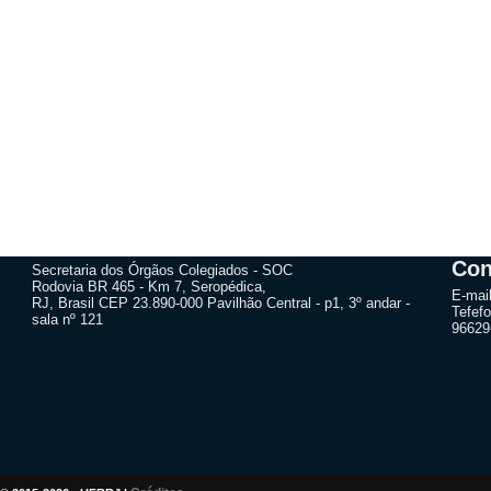
Con
Secretaria dos Órgãos Colegiados - SOC
Rodovia BR 465 - Km 7, Seropédica,
E-mai
RJ, Brasil CEP 23.890-000 Pavilhão Central - p1, 3º andar -
Tefefo
sala nº 121
96629