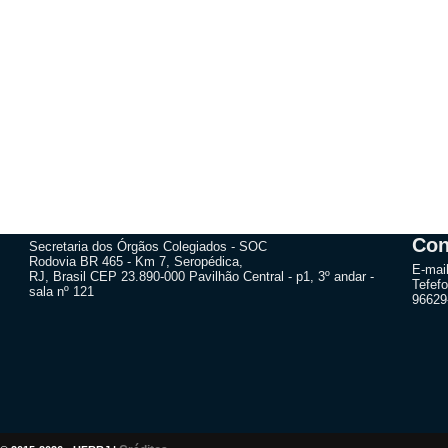
Con
Secretaria dos Órgãos Colegiados - SOC
Rodovia BR 465 - Km 7, Seropédica,
E-mai
RJ, Brasil CEP 23.890-000 Pavilhão Central - p1, 3º andar -
Tefefo
sala nº 121
96629