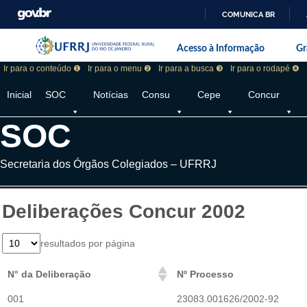
COMUNICA BR
Pular barra institucional
Barra institucional da Universidade F
Acesso à Informação
Gr
Ir para o conteúdo ❶
Ir para o menu ❷
Ir para a busca ❸
Ir para o rodapé ❹
Inicial
SOC
Notícias
Consu
Cepe
Concur
SOC
Secretaria dos Órgãos Colegiados – UFRRJ
Deliberações Concur 2002
resultados por página
N° da Deliberação
Nº Processo
001
23083.001626/2002-92