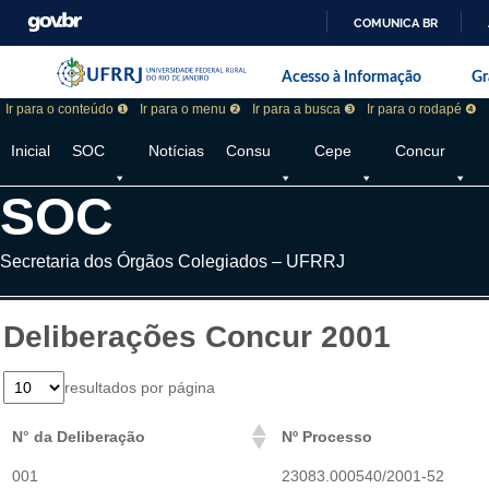
COMUNICA BR
Pular barra institucional
Barra institucional da Universidade F
Acesso à Informação
Gr
Ir para o conteúdo ❶
Ir para o menu ❷
Ir para a busca ❸
Ir para o rodapé ❹
Inicial
SOC
Notícias
Consu
Cepe
Concur
SOC
Secretaria dos Órgãos Colegiados – UFRRJ
Deliberações Concur 2001
resultados por página
N° da Deliberação
Nº Processo
001
23083.000540/2001-52