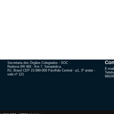
Con
Secretaria dos Órgãos Colegiados - SOC
Rodovia BR 465 - Km 7, Seropédica,
E-mai
RJ, Brasil CEP 23.890-000 Pavilhão Central - p1, 3º andar -
Tefefo
sala nº 121
96629