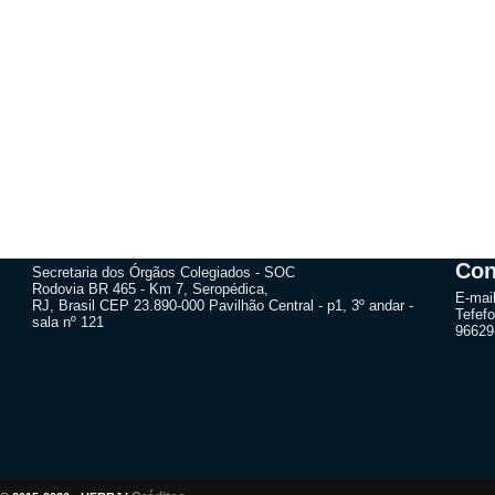
Con
Secretaria dos Órgãos Colegiados - SOC
Rodovia BR 465 - Km 7, Seropédica,
E-mai
RJ, Brasil CEP 23.890-000 Pavilhão Central - p1, 3º andar -
Tefefo
sala nº 121
96629