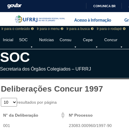
COMUNICA BR
Pular barra institucional
Barra institucional da Universidade F
Acesso à Informação
Gr
Ir para o conteúdo ❶
Ir para o menu ❷
Ir para a busca ❸
Ir para o rodapé ❹
Inicial
SOC
Notícias
Consu
Cepe
Concur
SOC
Secretaria dos Órgãos Colegiados – UFRRJ
Deliberações Concur 1997
resultados por página
N° da Deliberação
Nº Processo
001
23083.000960/1997-90